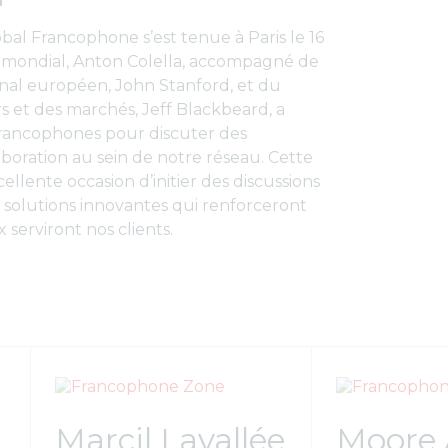
al Francophone s’est tenue à Paris le 16
 mondial, Anton Colella, accompagné de
onal européen, John Stanford, et du
s et des marchés, Jeff Blackbeard, a
 francophones pour discuter des
boration au sein de notre réseau. Cette
llente occasion d’initier des discussions
 solutions innovantes qui renforceront
 serviront nos clients.
Marcil Lavallée
Moore 