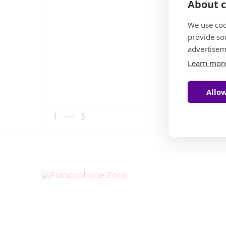
About c
We use coo
provide so
advertisem
Learn mor
Allow
1
3