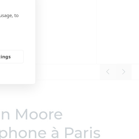
usage, to
tings
on Moore
phone à Paris