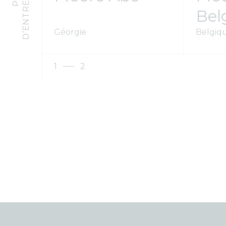
S
Bel
Géorgie
Belgiq
1
2