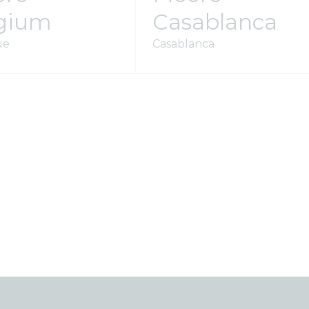
gium
Casablanca
ue
Casablanca